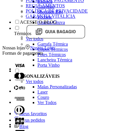
FORMAS DE PAGAMENTO
Balança
REGULAMENTOS
Chaveiro
POLÍTICA DE PRIVACIDADE
Shoulder Bag
GARANTIA VITALÍCIA
Pochete
ACESSE O BLOG
Guarda-Chuva
Térmicos
Ver todos
Garrafa Térmica
Nossas lojas
Nossas Lojas
Copos Térmicos
Formas de pagamento
Potes Térmicos
Lancheira Térmica
Porta Vinho
PERSONALIZÁVEIS
Ver todos
Malas Personalizadas
Laser
Couro
Ver Todos
Meus favoritos
Meus pedidos
Blog