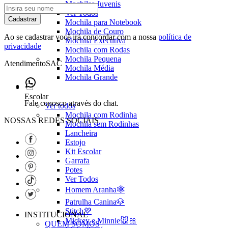
Mochilas Juvenis
Ver Todos
Cadastrar
Mochila para Notebook
Mochila de Couro
Ao se cadastrar você irá concordar com a nossa
política de
Mochila Executiva
privacidade
Mochila com Rodas
Mochila Pequena
Atendimento
SAC
Mochila Média
Mochila Grande
Escolar
Fale conosco através do chat.
Ver todos
Mochila com Rodinha
NOSSAS REDES SOCIAIS
Mochila sem Rodinhas
Lancheira
Estojo
Kit Escolar
Garrafa
Potes
Ver Todos
Homem Aranha🕸️
Patrulha Canina🐶
Stitch💜
INSTITUCIONAL
Mickey e Minnie🐭🎀
QUEM SOMOS