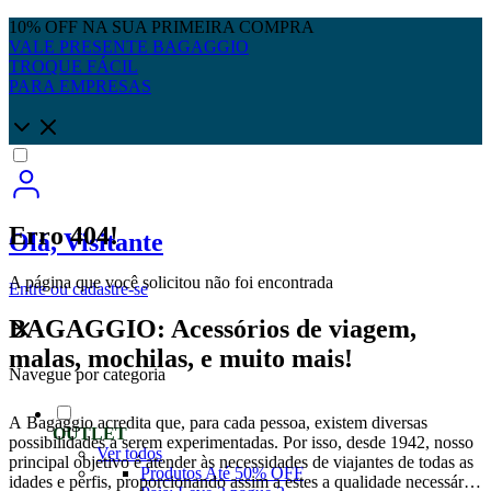
10% OFF NA SUA PRIMEIRA COMPRA
VALE PRESENTE BAGAGGIO
TROQUE FÁCIL
PARA EMPRESAS
Erro 404!
Olá, Visitante
A página que você solicitou não foi encontrada
Entre
ou
cadastre-se
BAGAGGIO: Acessórios de viagem,
malas, mochilas, e muito mais!
Navegue por categoria
A Bagaggio acredita que, para cada pessoa, existem diversas
OUTLET
possibilidades a serem experimentadas. Por isso, desde 1942, nosso
Ver todos
principal objetivo é atender às necessidades de viajantes de todas as
Produtos Até 50% OFF
idades e perfis, proporcionando assim a estes a qualidade necessária