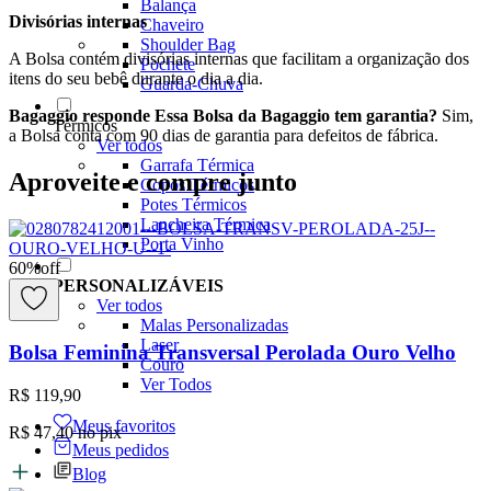
Balança
Divisórias internas
Chaveiro
Shoulder Bag
A Bolsa contém divisórias internas que facilitam a organização dos
Pochete
itens do seu bebê durante o dia a dia.
Guarda-Chuva
Bagaggio responde
Essa Bolsa da Bagaggio tem garantia?
Sim,
Térmicos
a Bolsa conta com 90 dias de garantia para defeitos de fábrica.
Ver todos
Garrafa Térmica
Aproveite e compre junto
Copos Térmicos
Potes Térmicos
Lancheira Térmica
Porta Vinho
60
%
off
PERSONALIZÁVEIS
Ver todos
Malas Personalizadas
Laser
Bolsa Feminina Transversal Perolada Ouro Velho
Couro
Ver Todos
R$ 119,90
Meus favoritos
R$ 47,40
no pix
Meus pedidos
Blog