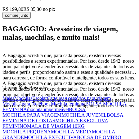
R$ 199,80
R$ 85,30
no pix
compre junto
BAGAGGIO: Acessórios de viagem,
malas, mochilas, e muito mais!
A Bagaggio acredita que, para cada pessoa, existem diversas
possibilidades a serem experimentadas. Por isso, desde 1942, nosso
principal objetivo é atender às necessidades de viajantes de todas as
idades e perfis, proporcionando assim a estes a qualidade necessária
para carregar, de forma confortável e inteligente, todos os seus itens.
A Bagaggio acredita que, para cada pessoa, existem diversas
Termos Mais Buscados
possibilidades a serem experimentadas. Por isso, desde 1942, nosso
principal objetivo é atender às necessidades de viajantes de todas as
Malas
Mochilas
Escolar
Carteiras
Acessórios para viagem
idades e perfis, proporcionando assim a estes a qualidade necessária
Mochilas para Notebook
Mochila feminina
BOLSA MOCHILA
para carregar, de forma confortável e inteligente, todos os seus itens.
FEMININA
mochila impermeável
BOLSA
MOCHILA PARA VIAGEM
MOCHILA JUVENIL
BOLSA
FEMININA DE COSTAS
MOCHILA EXECUTIVA
FEMININO
MALA DE VIAGEM 10KG
MOCHILA PEQUENA
MOCHILA MÉDIA
MOCHILA
GRANDE
MOCHILA EXECUTIVA
BOLSA DE OMBRO