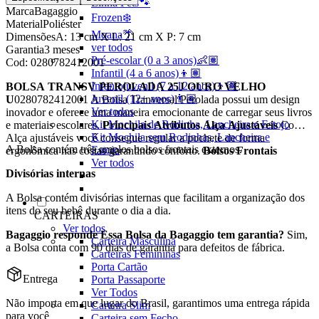
Linha Pets🐾
Marca
Bagaggio
Frozen❄️
Material
Poliéster
Moana🌴
Dimensões
A: 13 cm X L: 21 cm X P: 7 cm
ver todos
Garantia
3 meses
Pré-escolar (0 a 3 anos)👶🏽
Cod:
0280782412001
Infantil (4 a 6 anos)👦🏽
Infantojuvenil (7 a 12 anos)👦🏽
BOLSA TRANSV PEROLADA 25J OURO VELHO
Juvenil (12+ anos)👨🏽
U
0280782412001 A Bolsa Tranversal Perolada possui um design
Ver todos
inovador e oferece uma maneira emocionante de carregar seus livros
Kit Mochila de Rodinha, Lancheira e Estojo
e materiais escolares.
Principais Atributos
Alça Ajustáveis
Com a
Kit Mochila sem Rodinhas, Lancheira e
Alça ajustáveis você consegue regular a pochete de forma
A Bolsa contém três amplos bolsos frontais externos.
Estojo
ergonômica nas costas garantindo conforto.
Bolsos Frontais
Ver todos
Divisórias internas
A Bolsa contém divisórias internas que facilitam a organização dos
itens do seu bebê durante o dia a dia.
CARTEIRAS
Ver todos
Bagaggio responde
Essa Bolsa da Bagaggio tem garantia?
Sim,
Carteira Masculina
a Bolsa conta com 90 dias de garantia para defeitos de fábrica.
Carteiras Femininas
Porta Cartão
Entrega
Porta Passaporte
Ver Todos
Não importa em que lugar do Brasil, garantimos uma entrega rápida
Carteira Slim
para você
Carteira sem Fecho