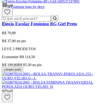
53
%
off
0
Estojo Escolar Feminino BG Girl Preto
R$ 79,90
R$ 37,90
no pix
LEVE
2
PRODUTOS
Economize
R$ 114,50
R$ 199,80
R$ 85,30
no pix
compre junto
60
%
off