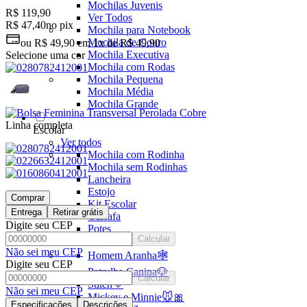
Mochilas Juvenis
R$ 119,90
Ver Todos
R$ 47,40
no pix
Mochila para Notebook
Mochila de Couro
ou
R$ 49,90
em
1x de R$ 49,90
Mochila Executiva
Selecione uma cor
Mochila com Rodas
Mochila Pequena
Mochila Média
Mochila Grande
Linha completa
Escolar
Ver todos
Mochila com Rodinha
Mochila sem Rodinhas
Lancheira
Estojo
Comprar
Kit Escolar
Entrega
Retirar grátis
Garrafa
Digite seu CEP
Potes
Calcular
Ver Todos
Não sei meu CEP
Homem Aranha🕸️
Digite seu CEP
Patrulha Canina🐶
Calcular
Stitch💜
Não sei meu CEP
Mickey e Minnie🐭🎀
Especificações
Descrições