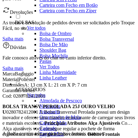
Carteira com Fecho em Botão
Carteira com Fecho em Zíper
Devoluções
BOLSAS
As trocas e devolução de pedidos devem ser solicitados pelo Troque
Ver todos
Fácil, no site.
Bolsa de Ombro
Saiba mais
Bolsa Transversal
Bolsa De Mão
Dúvidas
Shoulder Bag
Bolsa Mochila
Fale conosco através do chat no canto inferior direito.
Pastas
Ver Todos
Saiba mais
Linha Maternidade
Marca
Bagaggio
Linha Leather
Material
Poliéster
Dimensões
A: 13 cm X L: 21 cm X P: 7 cm
ACESSÓRIOS
Garantia
3 meses
Ver todos
Cod:
0280782412001
Almofada de Pescoço
Necessaire
BOLSA TRANSV PEROLADA 25J OURO VELHO
Frasqueira
U
0280782412001 A Bolsa Tranversal Perolada possui um design
Organizador de Mala
inovador e oferece uma maneira emocionante de carregar seus livros
Capa de Mala
e materiais escolares.
Principais Atributos
Alça Ajustáveis
Com a
Cadeado
Alça ajustáveis você consegue regular a pochete de forma
A Bolsa contém três amplos bolsos frontais externos.
Tag de Mala
ergonômica nas costas garantindo conforto.
Bolsos Frontais