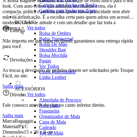
A Bolsa Baguete Matelassê traz um toque de estilo único para o seu
Carteira com Fecho em Botão
look. Com auto-relevo que adiciona um charme extra, ela é
Carteira com Fecho em Zíper
compacta, prática e perfeita para quem busca praticidade sem abrir
mão da sofisticação. É a escolha certa para quem adora um acessório
BOLSAS
moderno, cheio de atitude e com um detalhe que faz toda a
Ver todos
diferença.
Entrega
Bolsa de Ombro
Bolsa Transversal
Não importa em que lugar do Brasil, garantimos uma entrega rápida
Bolsa De Mão
para você
Shoulder Bag
Bolsa Mochila
Devoluções
Pastas
Ver Todos
As trocas e devolução de pedidos devem ser solicitados pelo Troque
Linha Maternidade
Fácil, no site.
Linha Leather
Saiba mais
ACESSÓRIOS
Ver todos
Dúvidas
Almofada de Pescoço
Fale conosco através do chat no canto inferior direito.
Necessaire
Frasqueira
Saiba mais
Organizador de Mala
Marca
Bagaggio
Capa de Mala
Material
PVC
Cadeado
Dimensões
15 x 26 x 8 cm
Tag de Mala