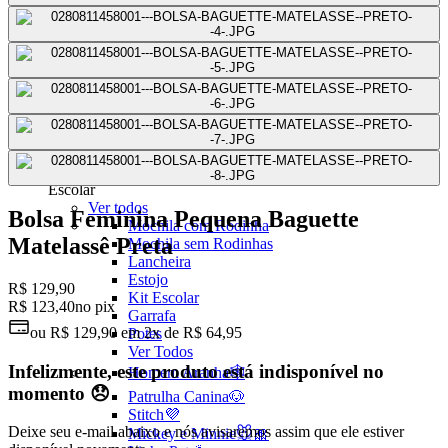
Mochilas Juvenis
Ver Todos
Mochila para Notebook
Mochila de Couro
Mochila Executiva
Mochila com Rodas
Mochila Pequena
Mochila Média
Mochila Grande
Escolar
Ver todos
Bolsa Feminina Pequena Baguette
Mochila com Rodinha
Matelassê Preta
Mochila sem Rodinhas
Lancheira
Estojo
R$ 129,90
Kit Escolar
R$ 123,40
no pix
Garrafa
ou
R$ 129,90
em
2x de R$ 64,95
Potes
Ver Todos
Infelizmente, este produto está indisponível no
Homem Aranha🕸️
momento 😞
Patrulha Canina🐶
Stitch💜
Deixe seu e-mail abaixo e nós avisaremos assim que ele estiver
Mickey e Minnie🐭🎀