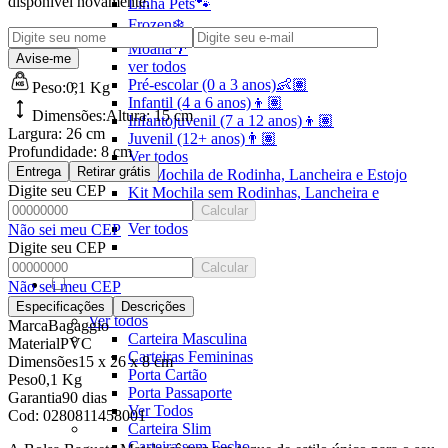
disponível novamente.
Linha Pets🐾
Frozen❄️
Moana🌴
Avise-me
ver todos
Pré-escolar (0 a 3 anos)👶🏽
Peso:
0,1 Kg
Infantil (4 a 6 anos)👦🏽
Dimensões:
Altura:
15 cm
Infantojuvenil (7 a 12 anos)👦🏽
Largura:
26 cm
Juvenil (12+ anos)👨🏽
Profundidade:
8 cm
Ver todos
Entrega
Retirar grátis
Kit Mochila de Rodinha, Lancheira e Estojo
Digite seu CEP
Kit Mochila sem Rodinhas, Lancheira e
Estojo
Calcular
Ver todos
Não sei meu CEP
Digite seu CEP
Calcular
Não sei meu CEP
CARTEIRAS
Especificações
Descrições
Ver todos
Marca
Bagaggio
Carteira Masculina
Material
PVC
Carteiras Femininas
Dimensões
15 x 26 x 8 cm
Porta Cartão
Peso
0,1 Kg
Porta Passaporte
Garantia
90 dias
Ver Todos
Cod:
0280811458001
Carteira Slim
Carteira sem Fecho