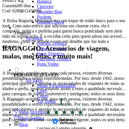
Peso
0,1 Kg
Balança
Garantia
90 dias
Chaveiro
Cod:
0280811458001
Shoulder Bag
Pochete
A Bolsa Baguete Matelassê traz um toque de estilo único para o seu
Guarda-Chuva
look. Com auto-relevo que adiciona um charme extra, ela é
compacta, prática e perfeita para quem busca praticidade sem abrir
Térmicos
mão da sofisticação. É a escolha certa para quem adora um acessório
Ver todos
moderno, cheio de atitude e com um detalhe que faz toda a
Garrafa Térmica
diferença.
BAGAGGIO: Acessórios de viagem,
Copos Térmicos
Potes Térmicos
malas, mochilas, e muito mais!
Lancheira Térmica
Porta Vinho
A Bagaggio acredita que, para cada pessoa, existem diversas
PERSONALIZÁVEIS
possibilidades a serem experimentadas. Por isso, desde 1942, nosso
Ver todos
principal objetivo é atender às necessidades de viajantes de todas as
Malas Personalizadas
idades e perfis, proporcionando assim a estes a qualidade necessária
Laser
para carregar, de forma confortável e inteligente, todos os seus itens.
Couro
A Bagaggio acredita que, para cada pessoa, existem diversas
1
Ver Todos
/
5
possibilidades a serem experimentadas. Por isso, desde 1942, nosso
principal objetivo é atender às necessidades de viajantes de todas as
Meus favoritos
idades e perfis, proporcionando assim a estes a qualidade necessária
Meus pedidos
para carregar, de forma confortável e inteligente, todos os seus itens.
Blog
Com base em
1
opiniões submetidas