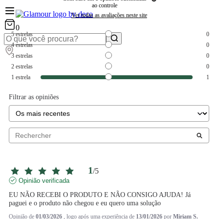
ao controle
Ver todas as avaliações neste site
0
5
estrelas
0
4
estrelas
0
3
estrelas
0
2
estrelas
0
1
estrela
1
Filtrar as opiniões
1
/
5
Opinião verificada
EU NÃO RECEBI O PRODUTO E NÃO CONSIGO AJUDA! Já 
paguei e o produto não chegou e eu quero uma solução
Opinião de
01/03/2026
, logo após uma experiência de
13/01/2026
por
Miriam S.