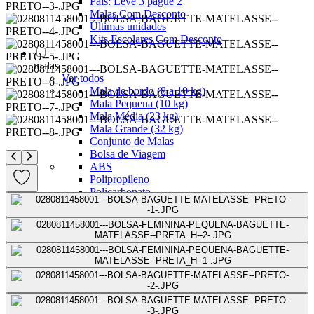
Pais: Leve 3 pague 2
Malas Com Desconto
Últimas unidades
Kits Escolares Com Desconto
malas
Ver todos
Mala de bordo (8 a 10 kg)
Mala Pequena (10 kg)
Mala Média (23 kg)
Mala Grande (32 kg)
Conjunto de Malas
Bolsa de Viagem
ABS
Polipropileno
Policarbonato
Tecido
Para Levar à Bordo
Para Despachar
Mochilas
Ver todos
Mochilas Masculinas
Mochilas Femininas
Mochilas Escolares