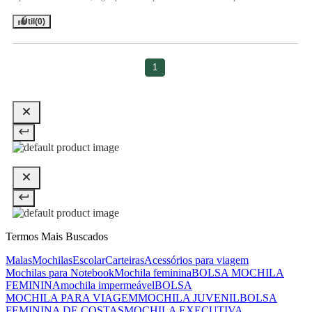
Útil
(0)
1
Termos Mais Buscados
Malas
Mochilas
Escolar
Carteiras
Acessórios para viagem
Mochilas para Notebook
Mochila feminina
BOLSA MOCHILA
FEMININA
mochila impermeável
BOLSA
MOCHILA PARA VIAGEM
MOCHILA JUVENIL
BOLSA
FEMININA DE COSTAS
MOCHILA EXECUTIVA