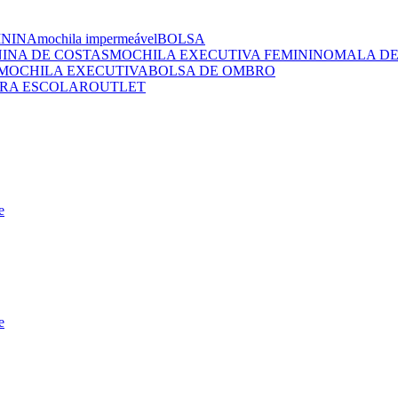
ININA
mochila impermeável
BOLSA
NINA DE COSTAS
MOCHILA EXECUTIVA FEMININO
MALA DE
MOCHILA EXECUTIVA
BOLSA DE OMBRO
RA ESCOLAR
OUTLET
e
e