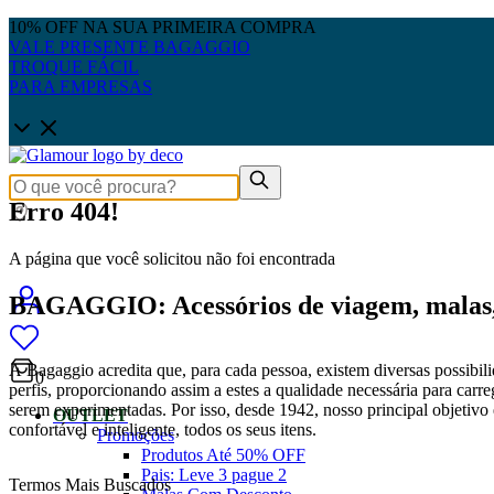
10% OFF NA SUA PRIMEIRA COMPRA
VALE PRESENTE BAGAGGIO
TROQUE FÁCIL
PARA EMPRESAS
Erro 404!
A página que você solicitou não foi encontrada
BAGAGGIO: Acessórios de viagem, malas, 
A Bagaggio acredita que, para cada pessoa, existem diversas possibili
0
perfis, proporcionando assim a estes a qualidade necessária para carre
serem experimentadas. Por isso, desde 1942, nosso principal objetivo é
OUTLET
confortável e inteligente, todos os seus itens.
Promoções
Produtos Até 50% OFF
Pais: Leve 3 pague 2
Termos Mais Buscados