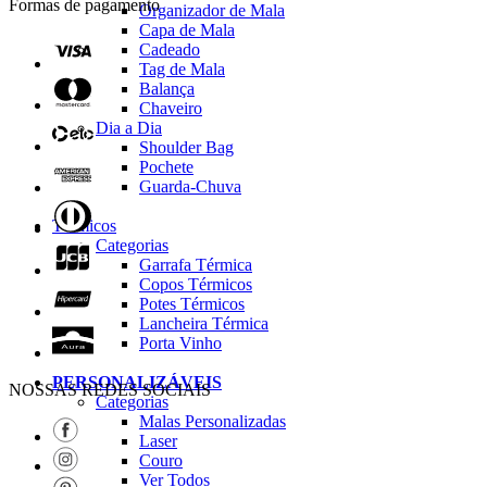
Formas de pagamento
Organizador de Mala
Capa de Mala
Cadeado
Tag de Mala
Balança
Chaveiro
Dia a Dia
Shoulder Bag
Pochete
Guarda-Chuva
Térmicos
Categorias
Garrafa Térmica
Copos Térmicos
Potes Térmicos
Lancheira Térmica
Porta Vinho
PERSONALIZÁVEIS
NOSSAS REDES SOCIAIS
Categorias
Malas Personalizadas
Laser
Couro
Ver Todos