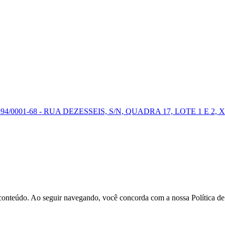
0001-68 - RUA DEZESSEIS, S/N, QUADRA 17, LOTE 1 E 2, X
r conteúdo. Ao seguir navegando, você concorda com a nossa Política d