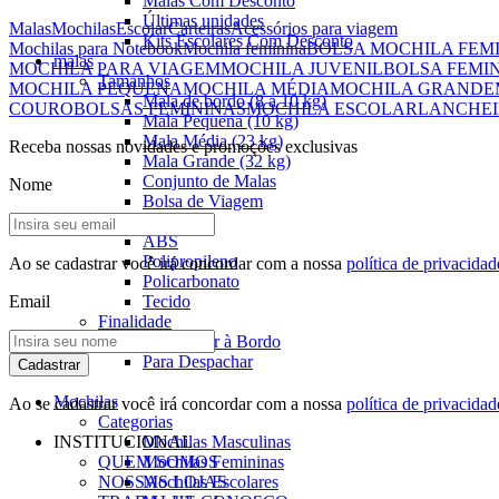
Malas Com Desconto
Últimas unidades
Malas
Mochilas
Escolar
Carteiras
Acessórios para viagem
Kits Escolares Com Desconto
Mochilas para Notebook
Mochila feminina
BOLSA MOCHILA FEM
malas
MOCHILA PARA VIAGEM
MOCHILA JUVENIL
BOLSA FEMI
Tamanhos
MOCHILA PEQUENA
MOCHILA MÉDIA
MOCHILA GRANDE
Mala de bordo (8 a 10 kg)
COURO
BOLSAS FEMININAS
MOCHILA ESCOLAR
LANCHEI
Mala Pequena (10 kg)
Mala Média (23 kg)
Receba nossas novidades e promoções exclusivas
Mala Grande (32 kg)
Conjunto de Malas
Nome
Bolsa de Viagem
Materiais
ABS
Polipropileno
Ao se cadastrar você irá concordar com a nossa
política de privacidad
Policarbonato
Email
Tecido
Finalidade
Para Levar à Bordo
Para Despachar
Cadastrar
Mochilas
Ao se cadastrar você irá concordar com a nossa
política de privacidad
Categorias
INSTITUCIONAL
Mochilas Masculinas
QUEM SOMOS
Mochilas Femininas
NOSSAS LOJAS
Mochilas Escolares