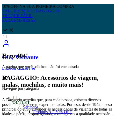
10% OFF NA SUA PRIMEIRA COMPRA
VALE PRESENTE BAGAGGIO
TROQUE FÁCIL
PARA EMPRESAS
Erro 404!
Olá, Visitante
A página que você solicitou não foi encontrada
Entre
ou
cadastre-se
BAGAGGIO: Acessórios de viagem,
malas, mochilas, e muito mais!
Navegue por categoria
A Bagaggio acredita que, para cada pessoa, existem diversas
OUTLET
possibilidades a serem experimentadas. Por isso, desde 1942, nosso
Ver todos
principal objetivo é atender às necessidades de viajantes de todas as
Produtos Até 50% OFF
idades e perfis, proporcionando assim a estes a qualidade necessária