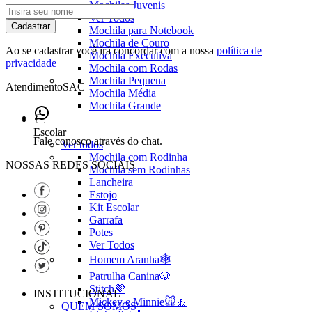
Mochilas Juvenis
Ver Todos
Cadastrar
Mochila para Notebook
Mochila de Couro
Ao se cadastrar você irá concordar com a nossa
política de
Mochila Executiva
privacidade
Mochila com Rodas
Mochila Pequena
Atendimento
SAC
Mochila Média
Mochila Grande
Escolar
Fale conosco através do chat.
Ver todos
Mochila com Rodinha
NOSSAS REDES SOCIAIS
Mochila sem Rodinhas
Lancheira
Estojo
Kit Escolar
Garrafa
Potes
Ver Todos
Homem Aranha🕸️
Patrulha Canina🐶
Stitch💜
INSTITUCIONAL
Mickey e Minnie🐭🎀
QUEM SOMOS