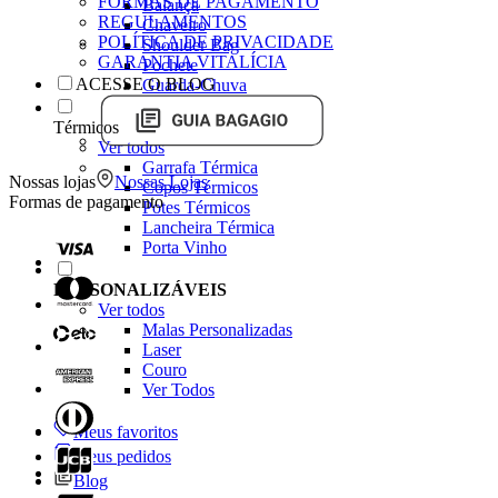
FORMAS DE PAGAMENTO
Balança
REGULAMENTOS
Chaveiro
POLÍTICA DE PRIVACIDADE
Shoulder Bag
GARANTIA VITALÍCIA
Pochete
ACESSE O BLOG
Guarda-Chuva
Térmicos
Ver todos
Garrafa Térmica
Nossas lojas
Nossas Lojas
Copos Térmicos
Formas de pagamento
Potes Térmicos
Lancheira Térmica
Porta Vinho
PERSONALIZÁVEIS
Ver todos
Malas Personalizadas
Laser
Couro
Ver Todos
Meus favoritos
Meus pedidos
Blog