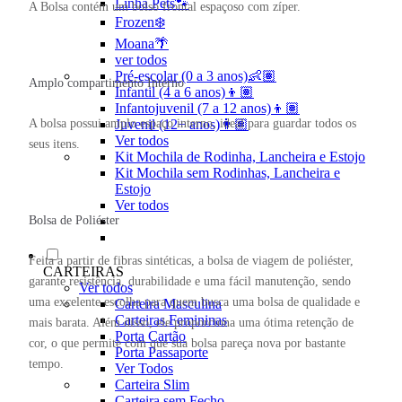
Linha Pets🐾
A Bolsa contém um bolso frontal espaçoso com zíper.
Frozen❄️
Moana🌴
ver todos
Pré-escolar (0 a 3 anos)👶🏽
Amplo compartimento Interno
Infantil (4 a 6 anos)👦🏽
Infantojuvenil (7 a 12 anos)👦🏽
A bolsa possui amplo espaço interno, ideal para guardar todos os
Juvenil (12+ anos)👨🏽
Ver todos
seus itens.
Kit Mochila de Rodinha, Lancheira e Estojo
Kit Mochila sem Rodinhas, Lancheira e
Estojo
Ver todos
Bolsa de Poliéster
Feita a partir de fibras sintéticas, a bolsa de viagem de poliéster,
CARTEIRAS
garante resistência, durabilidade e uma fácil manutenção, sendo
Ver todos
uma excelente escolha para quem busca uma bolsa de qualidade e
Carteira Masculina
Carteiras Femininas
mais barata. Além disso, ele proporciona uma ótima retenção de
Porta Cartão
cor, o que permite com que sua bolsa pareça nova por bastante
Porta Passaporte
tempo.
Ver Todos
Carteira Slim
Carteira sem Fecho