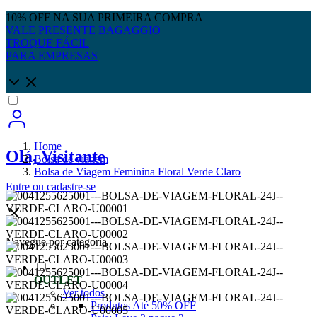
10% OFF NA SUA PRIMEIRA COMPRA
VALE PRESENTE BAGAGGIO
TROQUE FÁCIL
PARA EMPRESAS
Home
Olá, Visitante
Bolsa de viagem
Bolsa de Viagem Feminina Floral Verde Claro
Entre
ou
cadastre-se
Navegue por categoria
OUTLET
Ver todos
Produtos Até 50% OFF