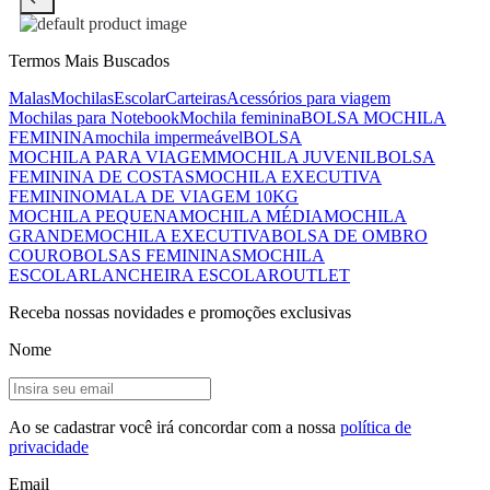
Termos Mais Buscados
Malas
Mochilas
Escolar
Carteiras
Acessórios para viagem
Mochilas para Notebook
Mochila feminina
BOLSA MOCHILA
FEMININA
mochila impermeável
BOLSA
MOCHILA PARA VIAGEM
MOCHILA JUVENIL
BOLSA
FEMININA DE COSTAS
MOCHILA EXECUTIVA
FEMININO
MALA DE VIAGEM 10KG
MOCHILA PEQUENA
MOCHILA MÉDIA
MOCHILA
GRANDE
MOCHILA EXECUTIVA
BOLSA DE OMBRO
COURO
BOLSAS FEMININAS
MOCHILA
ESCOLAR
LANCHEIRA ESCOLAR
OUTLET
Receba nossas novidades e promoções exclusivas
Nome
Ao se cadastrar você irá concordar com a nossa
política de
privacidade
Email