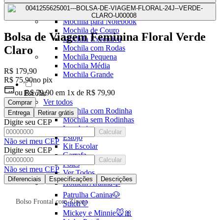
Mochilas Juvenis
Ver Todos
Mochila para Notebook
Mochila de Couro
Bolsa de Viagem Feminina Floral Verde
Mochila Executiva
Mochila com Rodas
Claro
Mochila Pequena
Mochila Média
R$ 179,90
Mochila Grande
R$ 75,90
no pix
ou
R$ 79,90
em
1x de R$ 79,90
Escolar
Ver todos
Comprar
Mochila com Rodinha
Entrega
Retirar grátis
Mochila sem Rodinhas
Digite seu CEP
Lancheira
Calcular
Estojo
Não sei meu CEP
Kit Escolar
Digite seu CEP
Garrafa
Calcular
Potes
Não sei meu CEP
Ver Todos
Diferenciais
Especificações
Descrições
Homem Aranha🕸️
Patrulha Canina🐶
Bolso Frontal com Zíper
Stitch💜
Mickey e Minnie🐭🎀