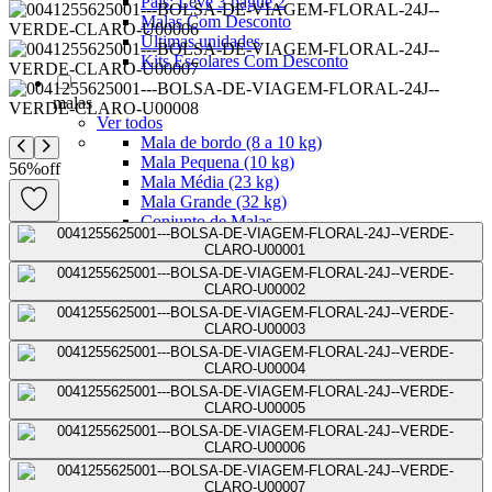
Pais: Leve 3 pague 2
Malas Com Desconto
Últimas unidades
Kits Escolares Com Desconto
malas
Ver todos
Mala de bordo (8 a 10 kg)
Mala Pequena (10 kg)
56
%
off
Mala Média (23 kg)
Mala Grande (32 kg)
Conjunto de Malas
Bolsa de Viagem
ABS
Polipropileno
Policarbonato
Tecido
Para Levar à Bordo
Para Despachar
Mochilas
Ver todos
Mochilas Masculinas
Mochilas Femininas
Mochilas Escolares