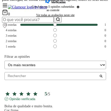
Com base em
1
opiniões submetidas
ao controle
0
Ver todas as avaliações neste site
5
estrelas
1
4
estrelas
0
3
estrelas
0
2
estrelas
0
1
estrela
0
Filtrar as opiniões
5
/
5
Opinião verificada
Bolsa de qualidade e muito bonita.

Cor firme.
