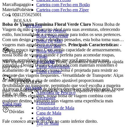
Marca
Bagaggio
Carteira com Fecho em Botão
Material
Poliéster
Carteira com Fecho em Zíper
Cod:
0041255625001
BOLSAS
Bolsa de Viagem Feminina Floral Verde Claro
Nossa Bolsa de
Ver todos
Viagem de mão é o parceiro ideal para suas aventuras, oferecendo
Bolsa de Ombro
estilo, funcionalidade e espaço amplo para todos os seus pertences.
Bolsa Transversal
Com um design versátil e detalhes pensados, esta bolsa torna suas
Bolsa De Mão
viagens mais agradáveis e elegantes.
Principais Características:
-
Shoulder Bag
Amplo espaço interno: Com ampla capacidade de armazenamento,
Bolsa Mochila
Entrega
nossa bolsa de viagem grande é perfeita para acomodar roupas,
Pastas
sapatos, acessórios e tudo o mais que você precisa para suas
Ver Todos
Não importa em que lugar do Brasil, garantimos uma entrega rápida
jornadas. -Design Durável: Fabricada com materiais resistentes e
Linha Maternidade
para você
acabamento de qualidade, nossa bolsa é projetada para resistir ao
Linha Leather
desgaste das viagens frequentes. -Versatilidade de Transporte: Alças
Devoluções
de mão robustas e alça de ombro ajustável proporcionam
ACESSÓRIOS
flexibilidade no transporte, permitindo que você escolha a maneira
Ver todos
As trocas e devolução de pedidos devem ser solicitados pelo Troque
mais conveniente de carregá-la. -Estilo: Disponível em diversos
Almofada de Pescoço
Fácil, no site.
estilos e cores elegantes, nossa bolsa de viagem combina com
Necessaire
qualquer destino, tornando suas viagens uma experiência mais
Frasqueira
Saiba mais
sofisticada.
Organizador de Mala
Dúvidas
Capa de Mala
Cadeado
Fale conosco através do chat no canto inferior direito.
Tag de Mala