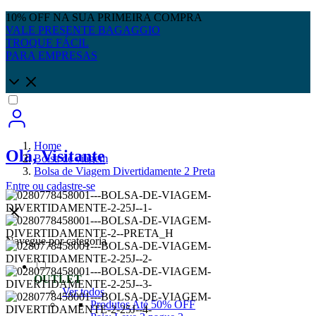
10% OFF NA SUA PRIMEIRA COMPRA
VALE PRESENTE BAGAGGIO
TROQUE FÁCIL
PARA EMPRESAS
Home
Olá, Visitante
Bolsa de viagem
Bolsa de Viagem Divertidamente 2 Preta
Entre
ou
cadastre-se
Navegue por categoria
OUTLET
Ver todos
Produtos Até 50% OFF