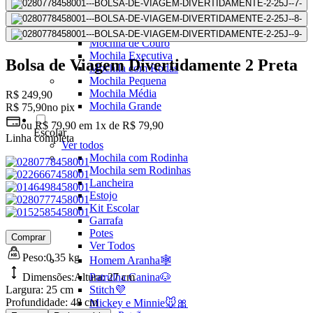
Mochilas Juvenis
Ver Todos
Mochila para Notebook
Mochila de Couro
Mochila Executiva
Bolsa de Viagem Divertidamente 2 Preta
Mochila com Rodas
Mochila Pequena
Mochila Média
R$ 249,90
Mochila Grande
R$ 75,90
no pix
ou
R$ 79,90
em
1x de R$ 79,90
Escolar
Linha completa
Ver todos
Mochila com Rodinha
Mochila sem Rodinhas
Lancheira
Estojo
Kit Escolar
Garrafa
Potes
Comprar
Ver Todos
Peso:
0,35 kg
Homem Aranha🕸️
Dimensões:
Altura:
Patrulha Canina🐶
27 cm
Largura:
25 cm
Stitch💜
Profundidade:
48 cm
Mickey e Minnie🐭🎀