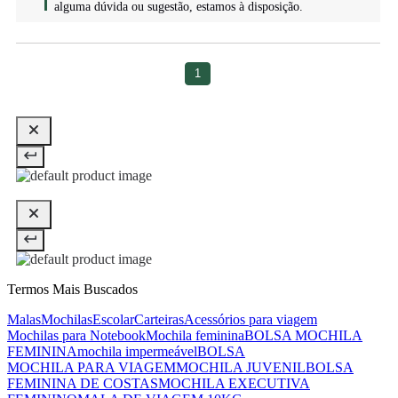
alguma dúvida ou sugestão, estamos à disposição.
1
Termos Mais Buscados
Malas
Mochilas
Escolar
Carteiras
Acessórios para viagem
Mochilas para Notebook
Mochila feminina
BOLSA MOCHILA
FEMININA
mochila impermeável
BOLSA
MOCHILA PARA VIAGEM
MOCHILA JUVENIL
BOLSA
FEMININA DE COSTAS
MOCHILA EXECUTIVA