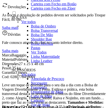
Carteira com Fecho em Botão
Devoluções
Carteira com Fecho em Zíper
As trocas e devolução de pedidos devem ser solicitados pelo Troque
BOLSAS
Fácil, no site.
Ver todos
Bolsa de Ombro
Saiba mais
Bolsa Transversal
Dúvidas
Bolsa De Mão
Shoulder Bag
Fale conosco através do chat no canto inferior direito.
Bolsa Mochila
Pastas
Saiba mais
Ver Todos
Marca
Bagaggio
Linha Maternidade
Material
Poliéster
Linha Leather
Dimensões
27 x 25 x 48 cm
Peso
0,35 kg
ACESSÓRIOS
Garantia
3 meses
Ver todos
Cod:
0280778458001
Almofada de Pescoço
Necessaire
Leve um toque de diversão para o seu dia a dia com a Bolsa de
Frasqueira
Viagem Divertidamente 2 Preta. Estilosa e prática, esta bolsa
Organizador de Mala
transversal destaca os personagens icônicos do filme Divertidamente
Capa de Mala
2, como Alegria, Tristeza, Medo, Raiva e Nojinho, em um fundo
Cadeado
preto que faz as cores vivas se destacarem.
Tamanhos e Medidas:
Tag de Mala
Dimensões: 27 x 25 x 48 cm Peso: 0,35 kg
Principais atributos:
-