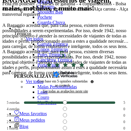
BAGAGGIO: Acessórios de viagem,
Balança
Feita em poliéster - 3 Meses de garantia - 4 compartimentos - Bolsa
Chaveiro
malas, mochilas, e muito mais!
em matelasse - Puxador do ziper emborrachado - Alça carona - Alça
Shoulder Bag
transversal regulavel
Pochete
Guarda-Chuva
A Bagaggio acredita que, para cada pessoa, existem diversas
possibilidades a serem experimentadas. Por isso, desde 1942, nosso
Térmicos
principal objetivo é atender às necessidades de viajantes de todas as
Ver todos
idades e perfis, proporcionando assim a estes a qualidade necessária
Garrafa Térmica
para carregar, de forma confortável e inteligente, todos os seus itens.
Copos Térmicos
A Bagaggio acredita que, para cada pessoa, existem diversas
5
Potes Térmicos
/
5
possibilidades a serem experimentadas. Por isso, desde 1942, nosso
Lancheira Térmica
principal objetivo é atender às necessidades de viajantes de todas as
Porta Vinho
idades e perfis, proporcionando assim a estes a qualidade necessária
para carregar, de forma confortável e inteligente, todos os seus itens.
PERSONALIZÁVEIS
Ver todos
Com base em
5
opiniões submetidas
ao controle
Malas Personalizadas
Ver todas as avaliações neste site
Laser
Couro
Ver Todos
5
estrelas
5
4
estrelas
0
Meus favoritos
3
estrelas
0
Meus pedidos
2
estrelas
0
Blog
1
estrela
0