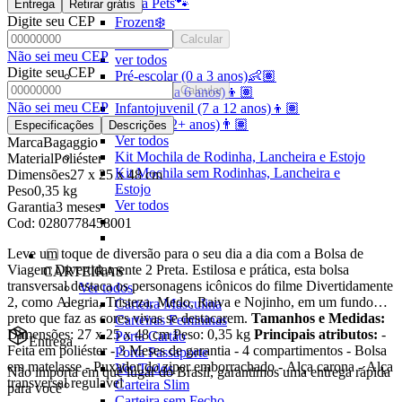
Linha Pets🐾
Entrega
Retirar grátis
Digite seu CEP
Frozen❄️
Calcular
Moana🌴
Não sei meu CEP
ver todos
Digite seu CEP
Pré-escolar (0 a 3 anos)👶🏽
Calcular
Infantil (4 a 6 anos)👦🏽
Não sei meu CEP
Infantojuvenil (7 a 12 anos)👦🏽
Juvenil (12+ anos)👨🏽
Especificações
Descrições
Ver todos
Marca
Bagaggio
Kit Mochila de Rodinha, Lancheira e Estojo
Material
Poliéster
Kit Mochila sem Rodinhas, Lancheira e
Dimensões
27 x 25 x 48 cm
Estojo
Peso
0,35 kg
Ver todos
Garantia
3 meses
Cod:
0280778458001
Leve um toque de diversão para o seu dia a dia com a Bolsa de
Viagem Divertidamente 2 Preta. Estilosa e prática, esta bolsa
CARTEIRAS
transversal destaca os personagens icônicos do filme Divertidamente
Ver todos
2, como Alegria, Tristeza, Medo, Raiva e Nojinho, em um fundo
Carteira Masculina
preto que faz as cores vivas se destacarem.
Tamanhos e Medidas:
Carteiras Femininas
Dimensões: 27 x 25 x 48 cm Peso: 0,35 kg
Principais atributos:
-
Porta Cartão
Entrega
Feita em poliéster - 3 Meses de garantia - 4 compartimentos - Bolsa
Porta Passaporte
em matelasse - Puxador do ziper emborrachado - Alça carona - Alça
Ver Todos
Não importa em que lugar do Brasil, garantimos uma entrega rápida
transversal regulavel
Carteira Slim
para você
Carteira sem Fecho