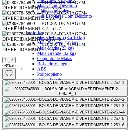
Pais: Leve 3 pague 2
Malas Com Desconto
Últimas unidades
Kits Escolares Com Desconto
malas
Ver todos
Mala de bordo (8 a 10 kg)
Mala Pequena (10 kg)
Mala Média (23 kg)
Mala Grande (32 kg)
Conjunto de Malas
Bolsa de Viagem
68
%
off
ABS
Polipropileno
Policarbonato
Tecido
Para Levar à Bordo
Para Despachar
Mochilas
Ver todos
Mochilas Masculinas
Mochilas Femininas
Mochilas Escolares