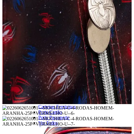
Linha Pets🐾
Frozen❄️
Moana🌴
ver todos
Pré-escolar (0 a 3 anos)👶🏽
Infantil (4 a 6 anos)👦🏽
Infantojuvenil (7 a 12 anos)👦🏽
Juvenil (12+ anos)👨🏽
Ver todos
Kit Mochila de Rodinha, Lancheira e Estojo
Kit Mochila sem Rodinhas, Lancheira e
Estojo
Ver todos
CARTEIRAS
Ver todos
Carteira Masculina
Carteiras Femininas
Porta Cartão
Porta Passaporte
Ver Todos
Carteira Slim
Carteira sem Fecho