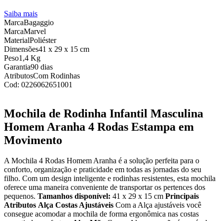
Saiba mais
Marca
Bagaggio
Marca
Marvel
Material
Poliéster
Dimensões
41 x 29 x 15 cm
Peso
1,4 Kg
Garantia
90 dias
Atributos
Com Rodinhas
Cod:
0226062651001
Mochila de Rodinha Infantil Masculina
Homem Aranha 4 Rodas Estampa em
Movimento
A Mochila 4 Rodas Homem Aranha é a solução perfeita para o
conforto, organização e praticidade em todas as jornadas do seu
filho. Com um design inteligente e rodinhas resistentes, esta mochila
oferece uma maneira conveniente de transportar os pertences dos
pequenos.
Tamanhos disponível:
41 x 29 x 15 cm
Principais
Atributos
Alça Costas Ajustáveis
Com a Alça ajustáveis você
consegue acomodar a mochila de forma ergonômica nas costas