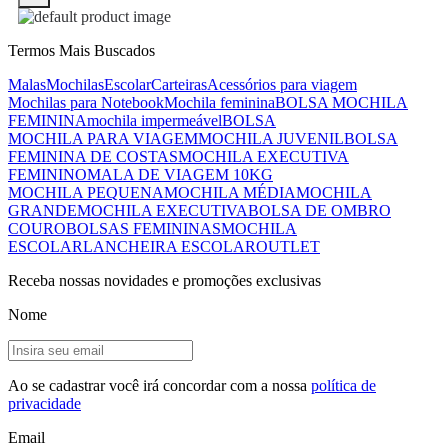
Termos Mais Buscados
Malas
Mochilas
Escolar
Carteiras
Acessórios para viagem
Mochilas para Notebook
Mochila feminina
BOLSA MOCHILA
FEMININA
mochila impermeável
BOLSA
MOCHILA PARA VIAGEM
MOCHILA JUVENIL
BOLSA
FEMININA DE COSTAS
MOCHILA EXECUTIVA
FEMININO
MALA DE VIAGEM 10KG
MOCHILA PEQUENA
MOCHILA MÉDIA
MOCHILA
GRANDE
MOCHILA EXECUTIVA
BOLSA DE OMBRO
COURO
BOLSAS FEMININAS
MOCHILA
ESCOLAR
LANCHEIRA ESCOLAR
OUTLET
Receba nossas novidades e promoções exclusivas
Nome
Ao se cadastrar você irá concordar com a nossa
política de
privacidade
Email