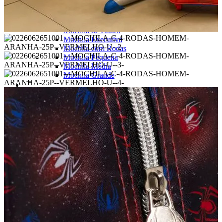
Mochilas Juvenis
Ver Todos
Mochila para Notebook
Mochila de Couro
Mochila Executiva
Mochila com Rodas
Mochila Pequena
Mochila Média
Mochila Grande
Escolar
Ver todos
Mochila com Rodinha
Mochila sem Rodinhas
Lancheira
Estojo
Kit Escolar
Garrafa
Potes
Ver Todos
Homem Aranha🕸️
Patrulha Canina🐶
Stitch💜
Mickey e Minnie🐭🎀