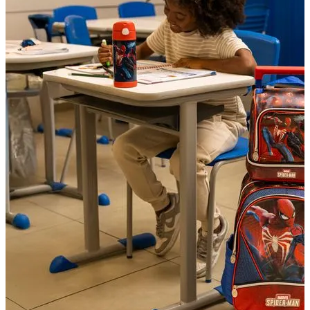
Pais: Leve 3 pague 2
Malas Com Desconto
Últimas unidades
Kits Escolares Com Desconto
malas
Ver todos
Mala de bordo (8 a 10 kg)
Mala Pequena (10 kg)
Mala Média (23 kg)
Mala Grande (32 kg)
Conjunto de Malas
Bolsa de Viagem
ABS
Polipropileno
Policarbonato
Tecido
Para Levar à Bordo
Para Despachar
Mochilas
Ver todos
Mochilas Masculinas
Mochilas Femininas
Mochilas Escolares