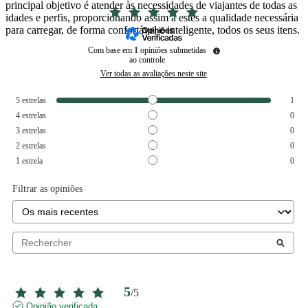
principal objetivo é atender às necessidades de viajantes de todas as
idades e perfis, proporcionando assim a estes a qualidade necessária
para carregar, de forma confortável e inteligente, todos os seus itens.
Com base em
1
opiniões submetidas
ao controle
Ver todas as avaliações neste site
5
estrelas
1
4
estrelas
0
3
estrelas
0
2
estrelas
0
1
estrela
0
Filtrar as opiniões
5
/
5
Opinião verificada