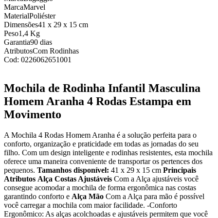
Marca
Marvel
Material
Poliéster
Dimensões
41 x 29 x 15 cm
Peso
1,4 Kg
Garantia
90 dias
Atributos
Com Rodinhas
Cod:
0226062651001
Mochila de Rodinha Infantil Masculina
Homem Aranha 4 Rodas Estampa em
Movimento
A Mochila 4 Rodas Homem Aranha é a solução perfeita para o
conforto, organização e praticidade em todas as jornadas do seu
filho. Com um design inteligente e rodinhas resistentes, esta mochila
oferece uma maneira conveniente de transportar os pertences dos
pequenos.
Tamanhos disponível:
41 x 29 x 15 cm
Principais
Atributos
Alça Costas Ajustáveis
Com a Alça ajustáveis você
consegue acomodar a mochila de forma ergonômica nas costas
garantindo conforto e
Alça Mão
Com a Alça para mão é possível
você carregar a mochila com maior facilidade. -Conforto
Ergonômico: As alças acolchoadas e ajustáveis permitem que você