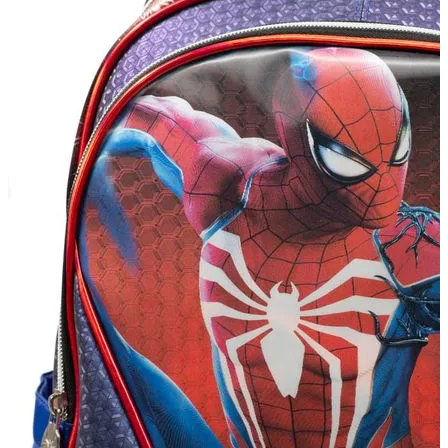
Carteira com Fecho em Botão
Carteira com Fecho em Zíper
BOLSAS
Ver todos
Bolsa de Ombro
Bolsa Transversal
Bolsa De Mão
Shoulder Bag
Bolsa Mochila
Pastas
Ver Todos
Linha Maternidade
Linha Leather
ACESSÓRIOS
Ver todos
Almofada de Pescoço
Necessaire
Frasqueira
Organizador de Mala
Capa de Mala
Cadeado
Tag de Mala