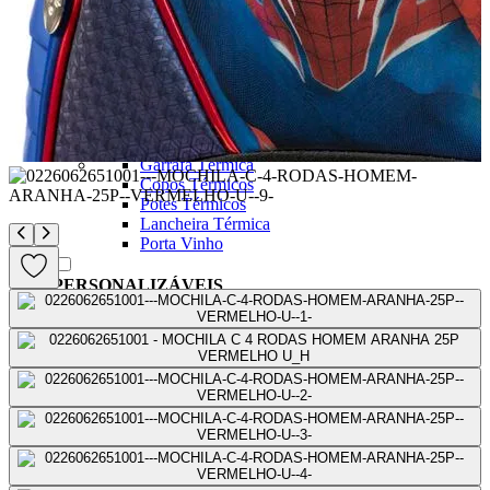
Balança
Chaveiro
Shoulder Bag
Pochete
Guarda-Chuva
Térmicos
Ver todos
Garrafa Térmica
Copos Térmicos
Potes Térmicos
Lancheira Térmica
Porta Vinho
PERSONALIZÁVEIS
Ver todos
Malas Personalizadas
Laser
Couro
Ver Todos
Meus favoritos
Meus pedidos
Blog