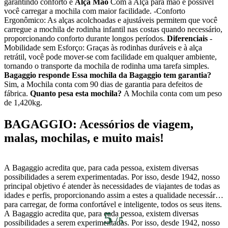
garantindo conforto e
Alça Mão
Com a Alça para mão é possível
você carregar a mochila com maior facilidade. -Conforto
Ergonômico: As alças acolchoadas e ajustáveis permitem que você
carregue a mochila de rodinha infantil nas costas quando necessário,
proporcionando conforto durante longos períodos.
Diferenciais
-
Mobilidade sem Esforço: Graças às rodinhas duráveis e à alça
retrátil, você pode mover-se com facilidade em qualquer ambiente,
tornando o transporte da mochila de rodinha uma tarefa simples.
Bagaggio responde
Essa mochila da Bagaggio tem garantia?
Sim, a Mochila conta com 90 dias de garantia para defeitos de
fábrica.
Quanto pesa esta mochila?
A Mochila conta com um peso
de 1,420kg.
BAGAGGIO: Acessórios de viagem,
malas, mochilas, e muito mais!
A Bagaggio acredita que, para cada pessoa, existem diversas
possibilidades a serem experimentadas. Por isso, desde 1942, nosso
principal objetivo é atender às necessidades de viajantes de todas as
idades e perfis, proporcionando assim a estes a qualidade necessária
para carregar, de forma confortável e inteligente, todos os seus itens.
A Bagaggio acredita que, para cada pessoa, existem diversas
5
/
5
possibilidades a serem experimentadas. Por isso, desde 1942, nosso