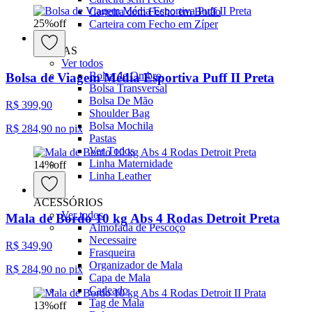
Carteira com Fecho em Botão
25
%
off
Carteira com Fecho em Zíper
BOLSAS
Ver todos
Bolsa de Ombro
Bolsa de Viagem Média Esportiva Puff II Preta
Bolsa Transversal
Bolsa De Mão
R$ 399,90
Shoulder Bag
Bolsa Mochila
R$ 284,90
no pix
Pastas
Ver Todos
Linha Maternidade
14
%
off
Linha Leather
ACESSÓRIOS
Ver todos
Mala de Bordo 10 kg Abs 4 Rodas Detroit Preta
Almofada de Pescoço
Necessaire
R$ 349,90
Frasqueira
Organizador de Mala
R$ 284,90
no pix
Capa de Mala
Cadeado
Tag de Mala
13
%
off