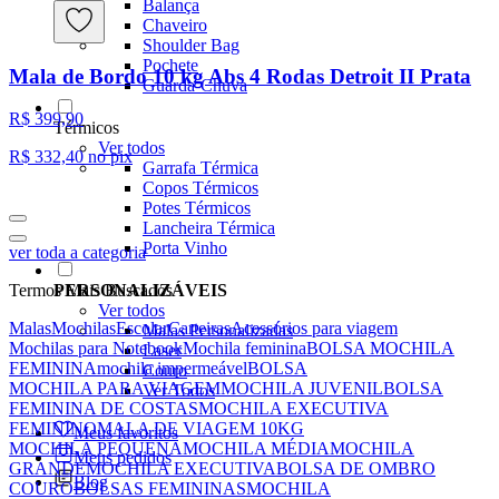
Balança
Chaveiro
Shoulder Bag
Pochete
Mala de Bordo 10 kg Abs 4 Rodas Detroit II Prata
Guarda-Chuva
R$ 399,90
Térmicos
Ver todos
R$ 332,40
no pix
Garrafa Térmica
Copos Térmicos
Potes Térmicos
Lancheira Térmica
Porta Vinho
ver toda a categoria
PERSONALIZÁVEIS
Termos Mais Buscados
Ver todos
Malas
Mochilas
Escolar
Carteiras
Acessórios para viagem
Malas Personalizadas
Mochilas para Notebook
Mochila feminina
BOLSA MOCHILA
Laser
FEMININA
mochila impermeável
BOLSA
Couro
MOCHILA PARA VIAGEM
MOCHILA JUVENIL
BOLSA
Ver Todos
FEMININA DE COSTAS
MOCHILA EXECUTIVA
FEMININO
MALA DE VIAGEM 10KG
Meus favoritos
MOCHILA PEQUENA
MOCHILA MÉDIA
MOCHILA
Meus pedidos
GRANDE
MOCHILA EXECUTIVA
BOLSA DE OMBRO
Blog
COURO
BOLSAS FEMININAS
MOCHILA