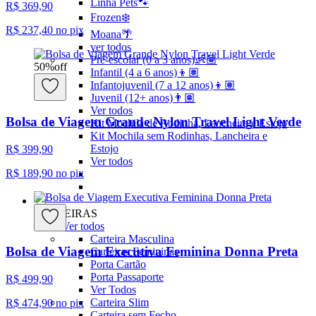
Linha Pets🐾
R$ 369,90
Frozen❄️
R$ 237,40
no pix
Moana🌴
ver todos
Pré-escolar (0 a 3 anos)👶🏽
50
%
off
Infantil (4 a 6 anos)👦🏽
Infantojuvenil (7 a 12 anos)👦🏽
Juvenil (12+ anos)👨🏽
Ver todos
Bolsa de Viagem Grande Nylon Travel Light Verde
Kit Mochila de Rodinha, Lancheira e Estojo
Kit Mochila sem Rodinhas, Lancheira e
Estojo
R$ 399,90
Ver todos
R$ 189,90
no pix
CARTEIRAS
Ver todos
Carteira Masculina
Bolsa de Viagem Executiva Feminina Donna Preta
Carteiras Femininas
Porta Cartão
Porta Passaporte
R$ 499,90
Ver Todos
Carteira Slim
R$ 474,90
no pix
Carteira sem Fecho