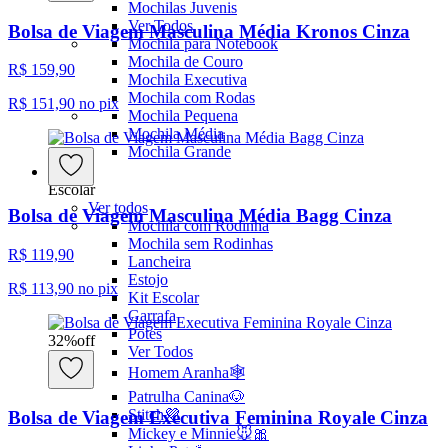
Mochilas Juvenis
Ver Todos
Bolsa de Viagem Masculina Média Kronos Cinza
Mochila para Notebook
Mochila de Couro
R$ 159,90
Mochila Executiva
Mochila com Rodas
R$ 151,90
no pix
Mochila Pequena
Mochila Média
Mochila Grande
Escolar
Ver todos
Bolsa de Viagem Masculina Média Bagg Cinza
Mochila com Rodinha
Mochila sem Rodinhas
R$ 119,90
Lancheira
Estojo
R$ 113,90
no pix
Kit Escolar
Garrafa
Potes
32
%
off
Ver Todos
Homem Aranha🕸️
Patrulha Canina🐶
Stitch💜
Bolsa de Viagem Executiva Feminina Royale Cinza
Mickey e Minnie🐭🎀