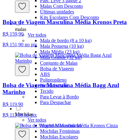
Pais: Leve 3 pague 2
Malas Com Desconto
Últimas unidades
Kits Escolares Com Desconto
Bolsa de Viagem Masculina Média Kronos Preta
malas
R$ 159,90
Ver todos
Mala de bordo (8 a 10 kg)
R$ 151,90
no pix
Mala Pequena (10 kg)
Mala Média (23 kg)
Mala Grande (32 kg)
Conjunto de Malas
Bolsa de Viagem
ABS
Polipropileno
Bolsa de Viagem Masculina Média Bagg Azul
Policarbonato
Tecido
Marinho
Para Levar à Bordo
Para Despachar
R$ 119,90
Mochilas
R$ 113,90
no pix
Ver todos
Mochilas Masculinas
Mochilas Femininas
Mochilas Escolares